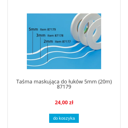
Taśma maskująca do łuków 5mm (20m)
87179
24,00 zł
do koszyka