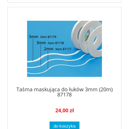
Taśma maskująca do łuków 3mm (20m)
87178
24,00 zł
do koszyka