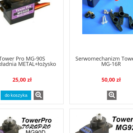
Tower Pro MG-90S
Serwomechanizm Towe
kładnia METAL+łożysko
MG-16R
/moc - 1.8kg/
25,00 zł
50,00 zł
do koszyka