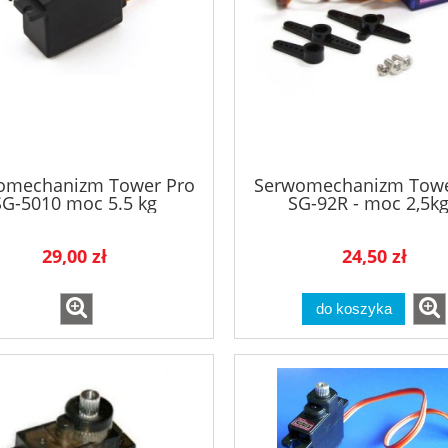
omechanizm Tower Pro
Serwomechanizm Towe
SG-5010 moc 5.5 kg
SG-92R - moc 2,5kg
PRZEKŁADNIA WĘGL
29,00 zł
24,50 zł
do koszyka