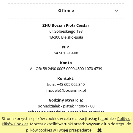
O firmie
ZHU Bocian Piotr Cieślar
ul. Sobieskiego 198
43-300 Bielsko-Biała
NIP
547-013-19-08
Konto
ALIOR: 58 2490 0005 0000 4500 1070 4739
Kontakt:
kom: +48 605 062 340
modele@bocianmix.pl
Godziny otwarcia:
poniedziałek - piątek 11:00-17:00
sobota po uzgodnieniu na telefon sprzedaż
Strona korzysta z plików cookies w celu realizacji usług i zgodnie z
Polityką
pokaż pełną wersję strony
Plików Cookies
. Możesz określić warunki przechowywania lub dostępu do
plików cookies w Twojej przeglądarce.
Sklep internetowy Shoper.pl