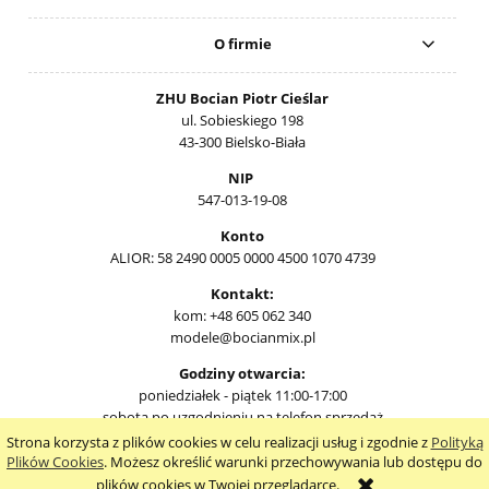
O firmie
ZHU Bocian Piotr Cieślar
ul. Sobieskiego 198
43-300 Bielsko-Biała
NIP
547-013-19-08
Konto
ALIOR: 58 2490 0005 0000 4500 1070 4739
Kontakt:
kom: +48 605 062 340
modele@bocianmix.pl
Godziny otwarcia:
poniedziałek - piątek 11:00-17:00
sobota po uzgodnieniu na telefon sprzedaż
Strona korzysta z plików cookies w celu realizacji usług i zgodnie z
Polityką
pokaż pełną wersję strony
Plików Cookies
. Możesz określić warunki przechowywania lub dostępu do
plików cookies w Twojej przeglądarce.