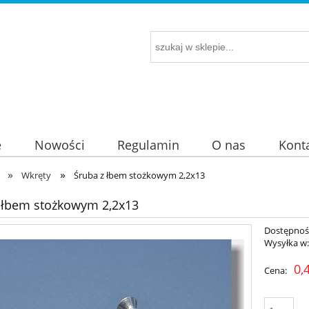
e
Nowości
Regulamin
O nas
Kont
»
»
Wkręty
Śruba z łbem stożkowym 2,2x13
 łbem stożkowym 2,2x13
Dostępnoś
Wysyłka w
0,
Cena: