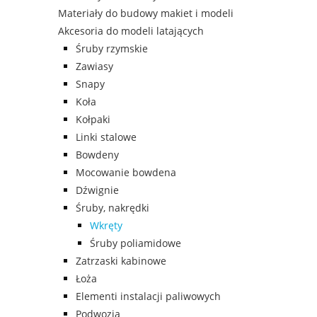
Materiały do budowy makiet i modeli
Akcesoria do modeli latających
Śruby rzymskie
Zawiasy
Snapy
Koła
Kołpaki
Linki stalowe
Bowdeny
Mocowanie bowdena
Dźwignie
Śruby, nakrędki
Wkręty
Śruby poliamidowe
Zatrzaski kabinowe
Łoża
Elementi instalacji paliwowych
Podwozia