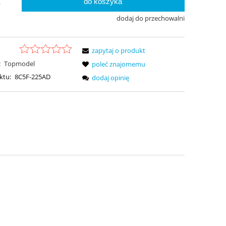
do koszyka
.
dodaj do przechowalni
zapytaj o produkt
:
Topmodel
poleć znajomemu
ktu:
8C5F-225AD
dodaj opinię